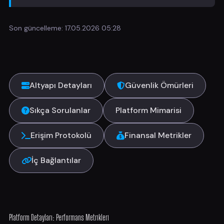
Son güncelleme:
17.05.2026 05:28
İçindekiler
Altyapı Detayları
Güvenlik Ömürleri
Sıkça Sorulanlar
Platform Mimarisi
Erişim Protokolü
Finansal Metrikler
İç Bağlantılar
Platform Detayları: Performans Metrikleri