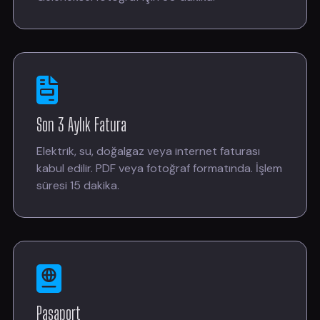
Son 3 Aylık Fatura
Elektrik, su, doğalgaz veya internet faturası
kabul edilir. PDF veya fotoğraf formatında. İşlem
süresi 15 dakika.
Pasaport