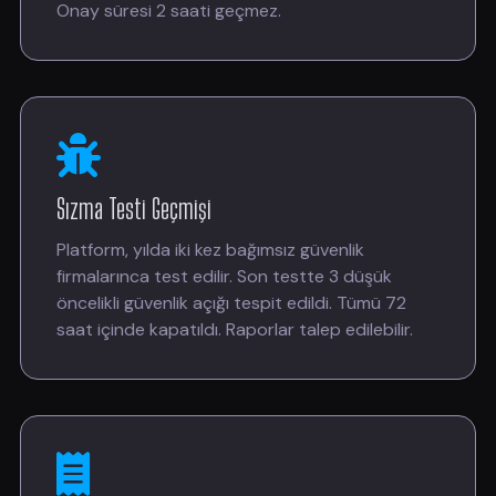
Onay süresi 2 saati geçmez.
Sızma Testi Geçmişi
Platform, yılda iki kez bağımsız güvenlik
firmalarınca test edilir. Son testte 3 düşük
öncelikli güvenlik açığı tespit edildi. Tümü 72
saat içinde kapatıldı. Raporlar talep edilebilir.