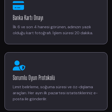
Banka Kartı Onayı
İlk 6 ve son 4 hanesi görünen, adınızın yazılı
olduğu kart fotoğrafı. İşlem süresi 20 dakika.
Sorumlu Oyun Protokolü
Limit belirleme, soğuma süresi ve öz-dışlama
araçları. Her ayın ilk pazartesi istatistikleriniz e-
posta ile gönderilir.