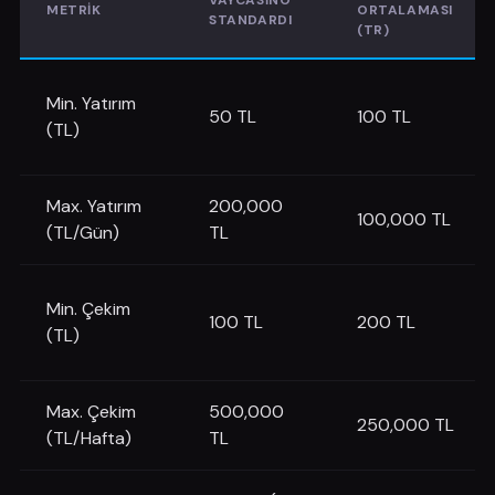
VAYCASINO
METRIK
ORTALAMASI
STANDARDI
(TR)
Min. Yatırım
50 TL
100 TL
(TL)
Max. Yatırım
200,000
100,000 TL
(TL/Gün)
TL
Min. Çekim
100 TL
200 TL
(TL)
Max. Çekim
500,000
250,000 TL
(TL/Hafta)
TL