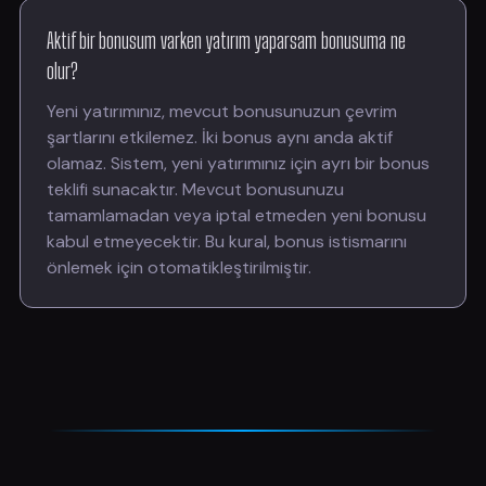
Aktif bir bonusum varken yatırım yaparsam bonusuma ne
olur?
Yeni yatırımınız, mevcut bonusunuzun çevrim
şartlarını etkilemez. İki bonus aynı anda aktif
olamaz. Sistem, yeni yatırımınız için ayrı bir bonus
teklifi sunacaktır. Mevcut bonusunuzu
tamamlamadan veya iptal etmeden yeni bonusu
kabul etmeyecektir. Bu kural, bonus istismarını
önlemek için otomatikleştirilmiştir.