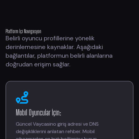
Platform İçi Navigasyon
Belirli oyuncu profillerine yönelik
derinlemesine kaynaklar. Aşağıdaki
bağlantılar, platformun belirli alanlarına
doğrudan erişim sağlar.
Mobil Oyuncular İçin:
Güncel Vaycasino giriş adresi ve DNS
değişikliklerini anlatan rehber. Mobil
cihazınızdan en hızlı bağlantıyı kurun.