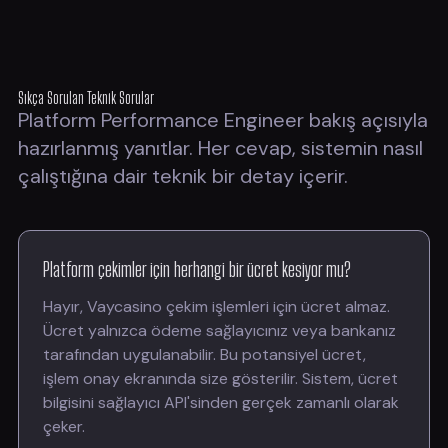
Sıkça Sorulan Teknik Sorular
Platform Performance Engineer bakış açısıyla
hazırlanmış yanıtlar. Her cevap, sistemin nasıl
çalıştığına dair teknik bir detay içerir.
Platform çekimler için herhangi bir ücret kesiyor mu?
Hayır, Vaycasino çekim işlemleri için ücret almaz.
Ücret yalnızca ödeme sağlayıcınız veya bankanız
tarafından uygulanabilir. Bu potansiyel ücret,
işlem onay ekranında size gösterilir. Sistem, ücret
bilgisini sağlayıcı API'sinden gerçek zamanlı olarak
çeker.